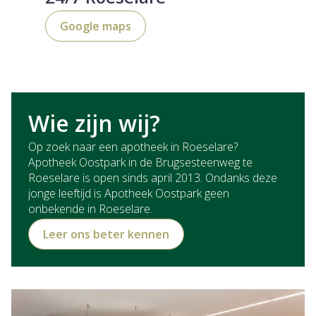
Google maps
Wie zijn wij?
Op zoek naar een apotheek in Roeselare?
Apotheek Oostpark in de Brugsesteenweg te
Roeselare is open sinds april 2013. Ondanks deze
jonge leeftijd is Apotheek Oostpark geen
onbekende in Roeselare.
Leer ons beter kennen