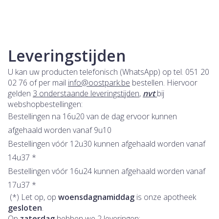
Leveringstijden
U kan uw producten telefonisch (WhatsApp) op tel. 051 20
02 76 of per mail
info@oostpark.be
bestellen. Hiervoor
gelden
3 onderstaande leveringstijden
,
nvt
bij
webshopbestellingen:
Bestellingen na 16u20 van de dag ervoor kunnen
afgehaald worden vanaf 9u10
Bestellingen vóór 12u30 kunnen afgehaald worden vanaf
14u37 *
Bestellingen vóór 16u24 kunnen afgehaald worden vanaf
17u37 *
(*) Let op, op
woensdagnamiddag
is onze apotheek
gesloten
.
Op
zaterdag
hebben we
2 leveringen
: