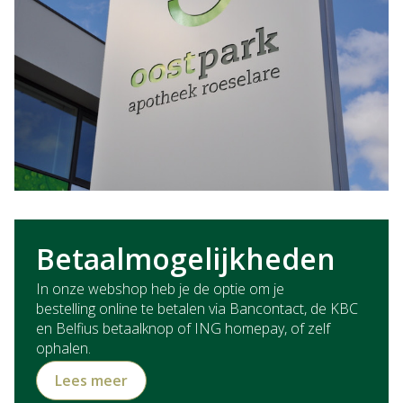
Betaalmogelijkheden
In onze webshop heb je de optie om je
bestelling online te betalen via Bancontact, de KBC
en Belfius betaalknop of ING homepay, of zelf
ophalen.
Lees meer