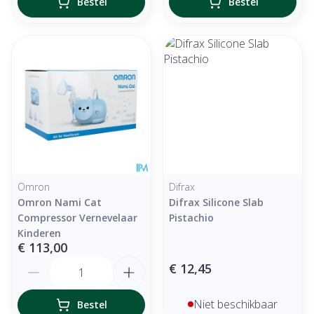
Bestel
Bestel
Omron
Difrax
Omron Nami Cat
Difrax Silicone Slab
Compressor Vernevelaar
Pistachio
Kinderen
€ 113,00
Aantal
€ 12,45
Niet beschikbaar
Bestel