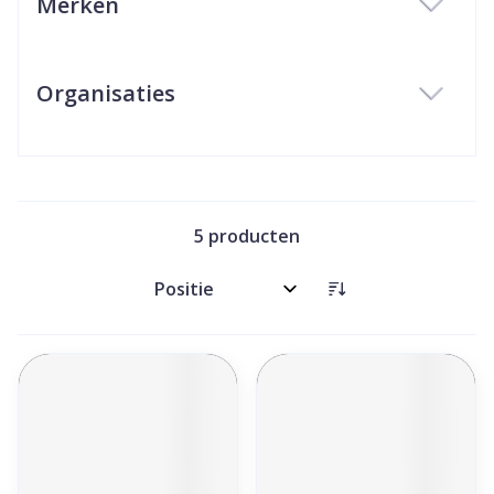
Merken
filter
Organisaties
filter
5
producten
Sorteer op: