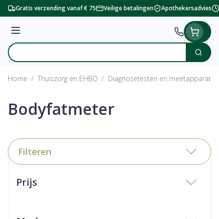
Ga naar de inhoud
Gratis verzending vanaf € 75
Veilige betalingen
Apothekersadvies
Menu
Zoek
Product, merk, categorie...
Home
/
Thuiszorg en EHBO
/
Diagnosetesten en meetapparatuu
Bodyfatmeter
Filteren
Doorgaan naar productlijst
Prijs
filter