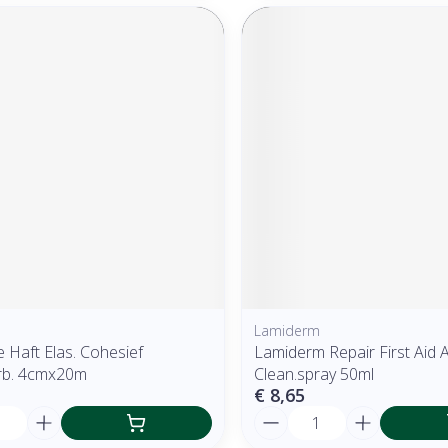
Lamiderm
 Haft Elas. Cohesief
Lamiderm Repair First Aid 
erb. 4cmx20m
Clean.spray 50ml
€ 8,65
Aantal