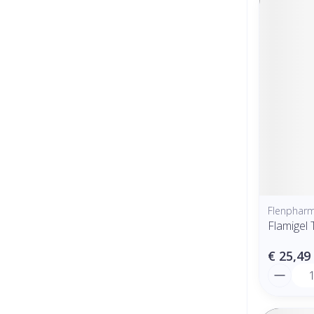
Flenphar
Flamigel
€ 25,49
Aantal