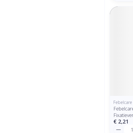
Febelcare
Febelcare
Fixatiev
€ 2,21
Aantal