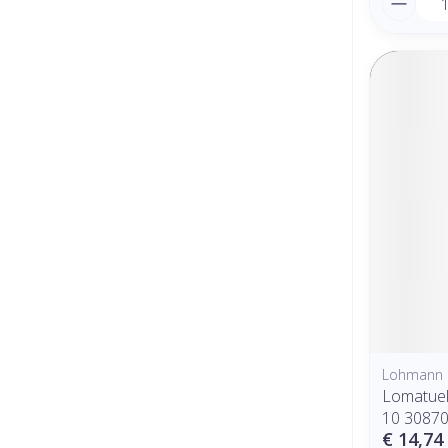
Lohmann 
Lomatuel
10 3087
€ 14,74