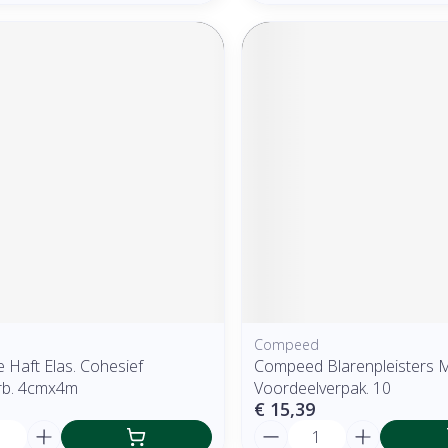
Compeed
 Haft Elas. Cohesief
Compeed Blarenpleisters 
erb. 4cmx4m
Voordeelverpak. 10
€ 15,39
Aantal