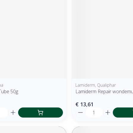
ma
Lamiderm, Qualiphar
 Tube 50g
Lamiderm Repair wondemul
€ 13,61
Aantal