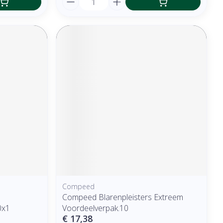
Compeed
Compeed Blarenpleisters Extreem
0x1
Voordeelverpak.10
€ 17,38