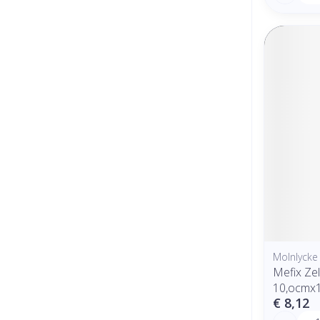
Molnlycke
Mefix Zel
10,ocmx
€ 8,12
Aantal