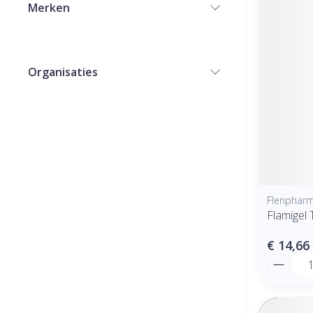
Merken
filter
Organisaties
filter
Flenphar
Flamigel
€ 14,66
Aantal