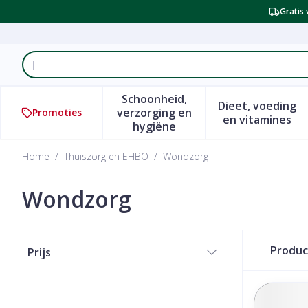
Ga naar de inhoud
Gratis 
Product, merk, categorie...
Schoonheid,
Dieet, voeding
verzorging en
Promoties
Toon submenu voor Schoonhe
Toon subm
en vitamines
hygiëne
Home
/
Thuiszorg en EHBO
/
Wondzorg
Wondzorg
Doorgaan naar productlijst
Produ
Prijs
filter