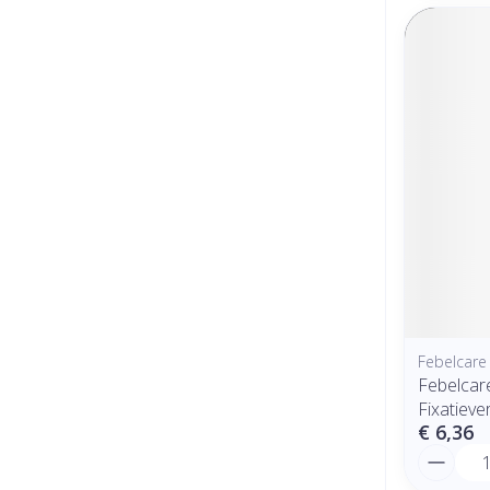
Febelcare
Febelcare
Fixatiev
€ 6,36
Aantal