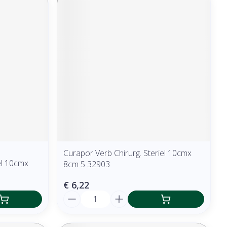
Curapor Verb Chirurg. Steriel 10cmx
el 10cmx
8cm 5 32903
€ 6,22
Aantal