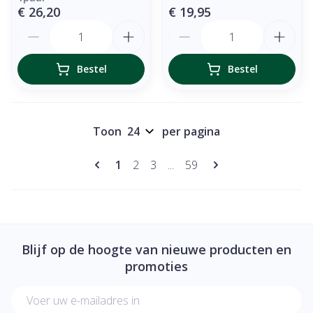
€ 26,20
€ 19,95
Aantal
Aantal
Bestel
Bestel
Toon
per pagina
Pagina's
U lees momenteel pagina
Pagina
Pagina
Pagina
1
2
3
...
59
Blijf op de hoogte van nieuwe producten en
promoties
E-mail adres