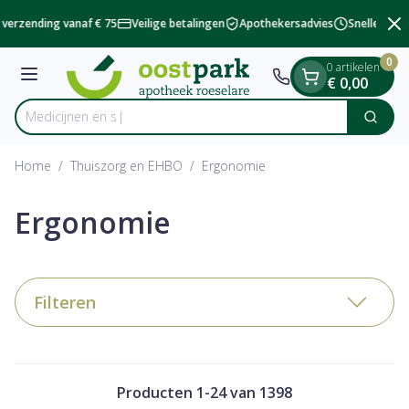
Dia 2 van 2
Ga naar de inhoud
verzending vanaf € 75
Veilige betalingen
Apothekersadvies
Snelle besch
0
0 artikelen
Menu
€ 0,00
Zoek
Product, merk, categorie...
Home
/
Thuiszorg en EHBO
/
Ergonomie
Ergonomie
Filteren
Producten
1
-
24
van
1398