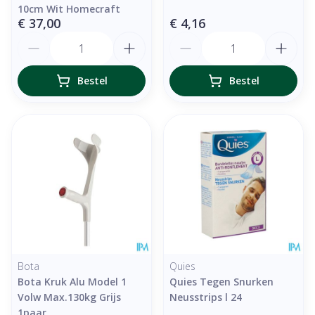
10cm Wit Homecraft
€ 37,00
€ 4,16
Aantal
Aantal
Bestel
Bestel
Bota
Quies
Bota Kruk Alu Model 1
Quies Tegen Snurken
Volw Max.130kg Grijs
Neusstrips l 24
1paar