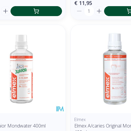
€ 11,95
Aantal
Elmex
nior Mondwater 400ml
Elmex A/caries Original M