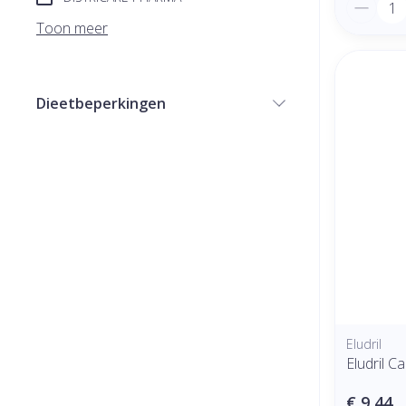
Aantal
Toon meer
Dieetbeperkingen
filter
Eludril
Eludril 
€ 9,44