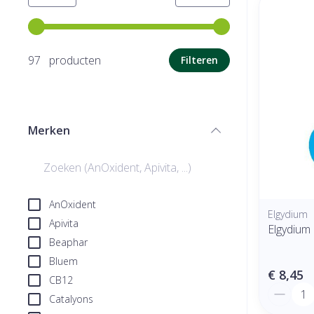
Gebruik de pijltjestoetsen links en rechts om de minimale
97 producten
Filteren
Merken
filter
AnOxident
Elgydium
Apivita
Elgydium
Beaphar
Bluem
€ 8,45
CB12
Aantal
Catalyons