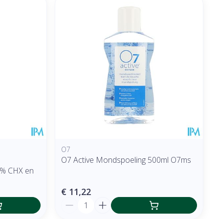
O7
O7 Active Mondspoeling 500ml O7ms
2% CHX en
€ 11,22
Aantal