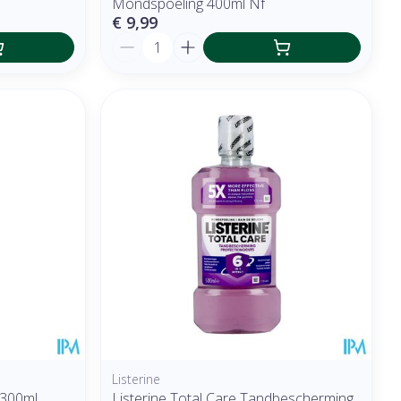
Mondspoeling 400ml Nf
€ 9,99
Aantal
Listerine
 300ml
Listerine Total Care Tandbescherming