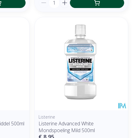
Aantal
Listerine
iddel 500ml
Listerine Advanced White
Mondspoeling Mild 500ml
€ 8,95