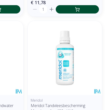
€ 11,78
Aantal
Meridol
ondwater
Meridol Tandvleesbescherming