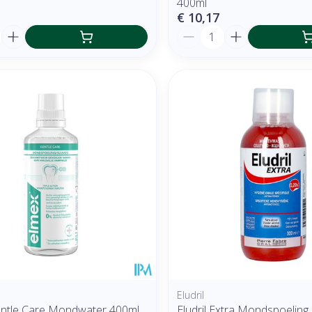
400ml
€ 10,17
Aantal
Eludril
ntle Care Mondwater 400ml
Eludril Extra Mondspoeling