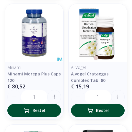
Minami
A. Vogel
Minami Morepa Plus Caps
A.vogel Crataegus
120
Complex Tabl 80
€ 80,52
€ 15,19
Aantal
Aantal
Bestel
Bestel