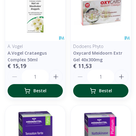
A. Vogel
Dodoens Phyto
A.Vogel Crataegus
Oxycard Meidoorn Extr
Complex 50ml
Gel 40x300mg
€ 15,19
€ 11,53
Aantal
Aantal
Bestel
Bestel