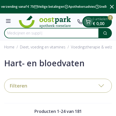
Dia 2 van 2
Ga naar de inhoud
 verzending vanaf € 75
Veilige betalingen
Apothekersadvies
Snelle besc
0
0 artikelen
Menu
€ 0,00
Zoek
Product, merk, categorie...
Home
/
Dieet, voeding en vitamines
/
Voedingstherapie & welzijn
Hart- en bloedvaten
Filteren
Producten
1
-
24
van
181