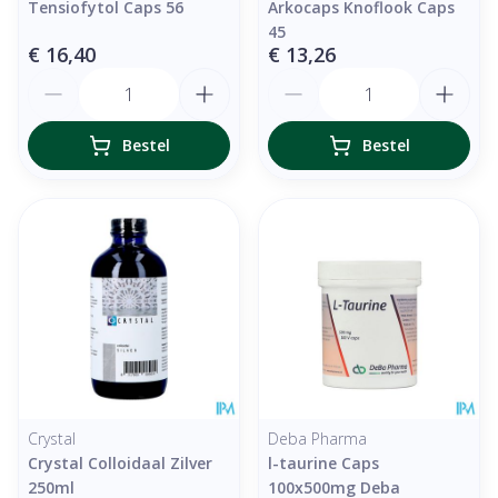
Tensiofytol Caps 56
Arkocaps Knoflook Caps
45
€ 16,40
€ 13,26
Aantal
Aantal
Bestel
Bestel
Crystal
Deba Pharma
Crystal Colloidaal Zilver
l-taurine Caps
250ml
100x500mg Deba