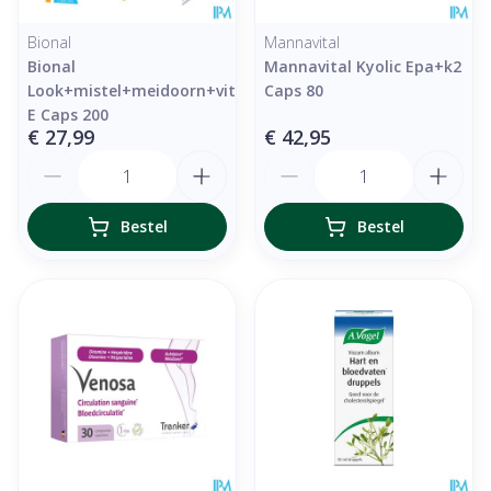
Bional
Mannavital
Bional
Mannavital Kyolic Epa+k2
Look+mistel+meidoorn+vit
Caps 80
E Caps 200
€ 27,99
€ 42,95
Aantal
Aantal
Bestel
Bestel