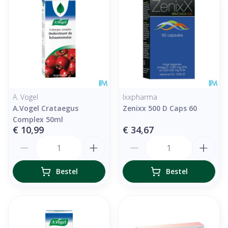
A. Vogel
Ixxpharma
A.Vogel Crataegus
Zenixx 500 D Caps 60
Complex 50ml
€ 10,99
€ 34,67
Aantal
Aantal
Bestel
Bestel