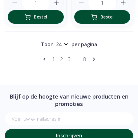
Bestel
Bestel
Toon
per pagina
Pagina's
U lees momenteel pagina
Pagina
Pagina
Pagina
1
2
3
...
8
Blijf op de hoogte van nieuwe producten en
promoties
E-mail adres
Inschrijven