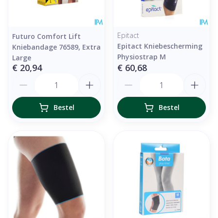
Epitact
Futuro Comfort Lift
Epitact Kniebescherming
Kniebandage 76589, Extra
Physiostrap M
Large
€ 20,94
€ 60,68
Aantal
Aantal
Bestel
Bestel