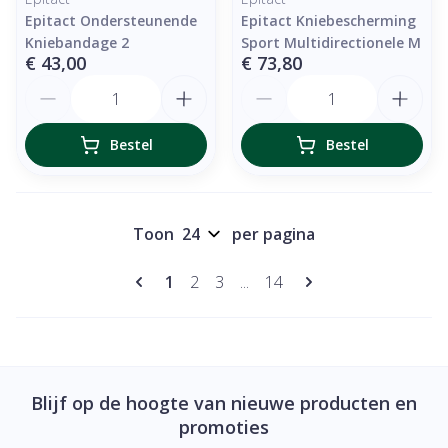
Epitact Ondersteunende
Epitact Kniebescherming
Kniebandage 2
Sport Multidirectionele M
€ 43,00
€ 73,80
Aantal
Aantal
Bestel
Bestel
Toon
per pagina
Pagina's
U lees momenteel pagina
Pagina
Pagina
Pagina
1
2
3
...
14
Blijf op de hoogte van nieuwe producten en
promoties