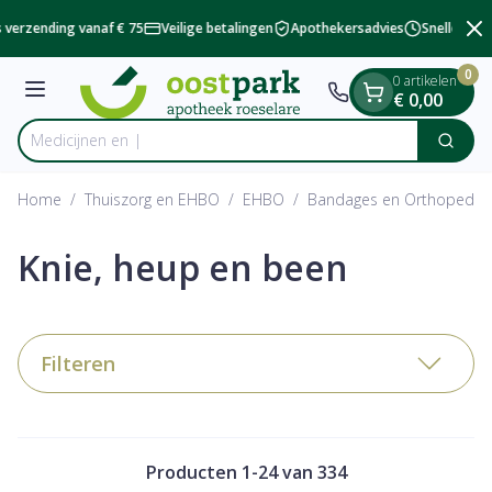
Dia 2 van 2
Ga naar de inhoud
 verzending vanaf € 75
Veilige betalingen
Apothekersadvies
Snelle besc
0
0 artikelen
Menu
€ 0,00
Zoek
Product, merk, categorie...
Home
/
Thuiszorg en EHBO
/
EHBO
/
Bandages en Orthopedie 
Knie, heup en been
Filteren
Producten
1
-
24
van
334