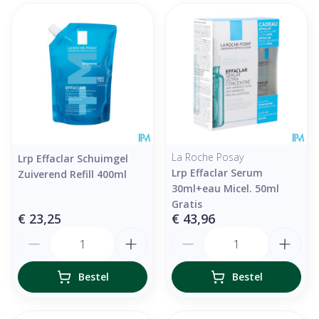
La Roche Posay
Lrp Effaclar Schuimgel
Lrp Effaclar Serum
Zuiverend Refill 400ml
30ml+eau Micel. 50ml
Gratis
€ 23,25
€ 43,96
Aantal
Aantal
Bestel
Bestel