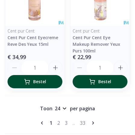
Cent pur Cent
Cent pur Cent
Cent Pur Cent Eyecreme
Cent Pur Cent Eye
Reve Des Yeux 15ml
Makeup Remover Yeux
Purs 100ml
€ 34,99
€ 22,99
Aantal
Aantal
Bestel
Bestel
Toon
per pagina
Pagina's
U lees momenteel pagina
Pagina
Pagina
Pagina
1
2
3
...
33