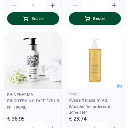
Aantal
Aantal
Bestel
Bestel
Avene
RAINPHARMA
Avene Xeracalm Ad
BRIGHTENING FACE SCRUB
Wasolie Relipiderend
NF 100ML
400ml Nf
€ 36,95
€ 23,74
Aantal
Aantal