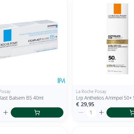
 en maximale prijswaarden aan te passen.
Posay
La Roche Posay
plast Balsem B5 40ml
Lrp Anthelios A/rimpel 50+
€ 29,95
Aantal