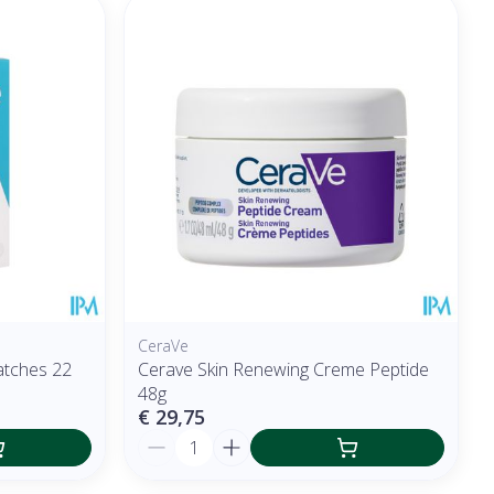
CeraVe
atches 22
Cerave Skin Renewing Creme Peptide
48g
€ 29,75
Aantal