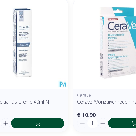
CeraVe
elual Ds Creme 40ml Nf
Cerave A/onzuiverheden P
€ 10,90
Aantal