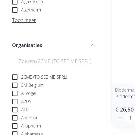
Alga Cicosa
Algotherm
Toon meer
Organisaties
filter
2CME (TO SEE ME SPRL)
3M Belgium
Bioderma
A. Vogel
Bioderma
A2DS
€ 26,50
ACP
Aantal
Adephar
Allopharm
Alphamega