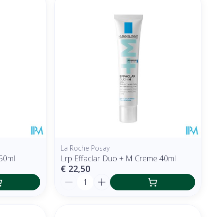
La Roche Posay
 50ml
Lrp Effaclar Duo + M Creme 40ml
€ 22,50
Aantal