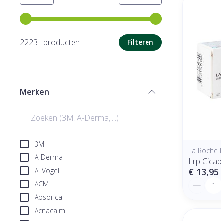
Gebruik de pijltjestoetsen links en rechts om de minimale
2223 producten
Filteren
Merken
filter
3M
La Roche 
A-Derma
Lrp Cica
A. Vogel
€ 13,95
Aantal
ACM
Absorica
Acnacalm