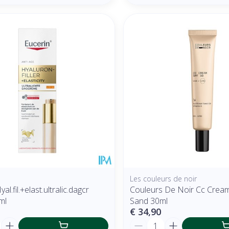
Les couleurs de noir
al.fil.+elast.ultralic.dagcr
Couleurs De Noir Cc Crea
ml
Sand 30ml
€ 34,90
Aantal