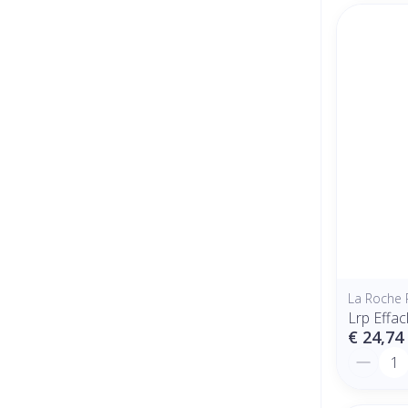
La Roche 
Lrp Effa
€ 24,74
Aantal