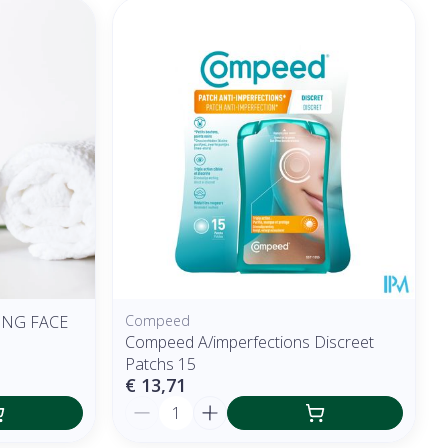
NG FACE
Compeed
Compeed A/imperfections Discreet
Patchs 15
€ 13,71
Aantal