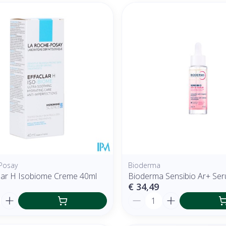
Posay
Bioderma
clar H Isobiome Creme 40ml
Bioderma Sensibio Ar+ Se
€ 34,49
Aantal