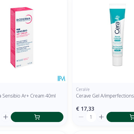
CeraVe
 Sensibio Ar+ Cream 40ml
Cerave Gel A/imperfection
€ 17,33
Aantal