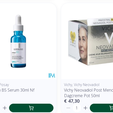
Posay
Vichy, Vichy Neovadiol
u B5 Serum 30ml Nf
Vichy Neovadiol Post Men
Dagcreme Pot 50ml
€ 47,30
Aantal