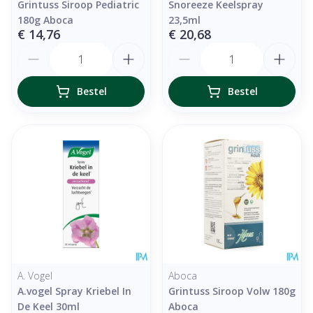
Grintuss Siroop Pediatric
Snoreeze Keelspray
180g Aboca
23,5ml
€ 14,76
€ 20,68
Aantal
Aantal
Bestel
Bestel
A. Vogel
Aboca
A.vogel Spray Kriebel In
Grintuss Siroop Volw 180g
De Keel 30ml
Aboca