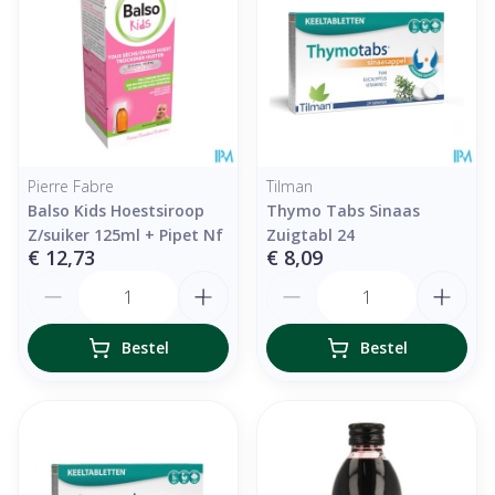
Pierre Fabre
Tilman
Balso Kids Hoestsiroop
Thymo Tabs Sinaas
Z/suiker 125ml + Pipet Nf
Zuigtabl 24
€ 12,73
€ 8,09
Aantal
Aantal
Bestel
Bestel