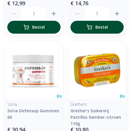
€ 12,99
€ 14,76
Aantal
Aantal
Bestel
Bestel
Soria
Grethers
Soria Defensup Gummies
Grether's Suikervrij
60
Pastilles Gember-citroen
110g
€ 30,94
€ 10,80