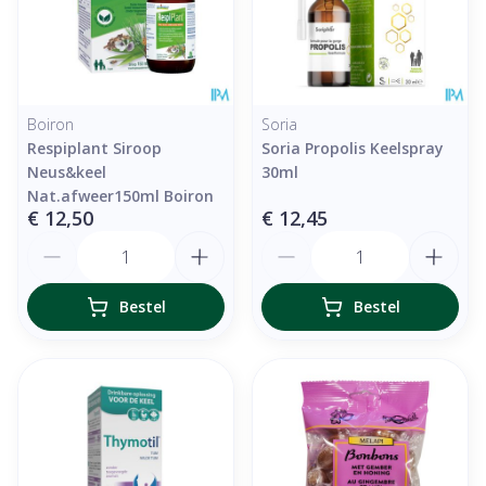
Boiron
Soria
Respiplant Siroop
Soria Propolis Keelspray
Neus&keel
30ml
Nat.afweer150ml Boiron
€ 12,50
€ 12,45
Aantal
Aantal
Bestel
Bestel