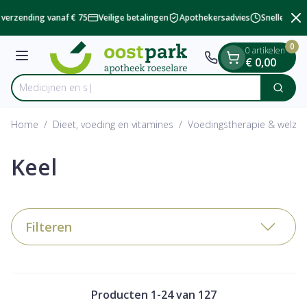
Dia 2 van 2
Ga naar de inhoud
verzending vanaf € 75
Veilige betalingen
Apothekersadvies
Snelle besch
0
0 artikelen
Menu
€ 0,00
Zoek
Product, merk, categorie...
Home
/
Dieet, voeding en vitamines
/
Voedingstherapie & welzijn
Keel
Filteren
Producten
1
-
24
van
127