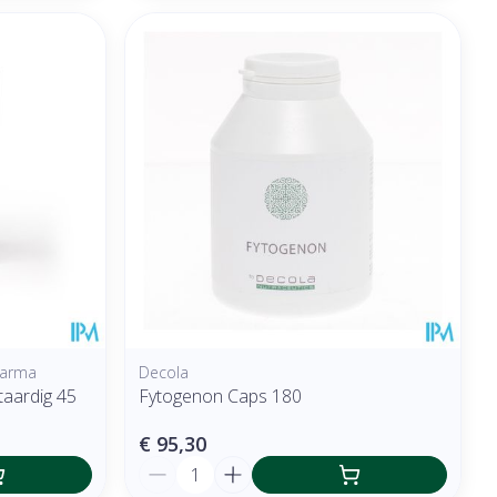
harma
Decola
taardig 45
Fytogenon Caps 180
€ 95,30
Aantal