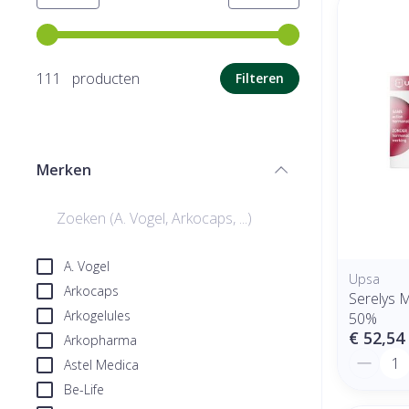
Gebruik de pijltjestoetsen links en rechts om de minimale
111 producten
Filteren
Merken
filter
A. Vogel
Upsa
Arkocaps
Serelys 
Arkogelules
50%
€ 52,54
Arkopharma
Aantal
Astel Medica
Be-Life