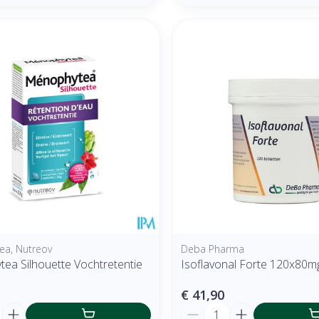
a, Nutreov
Deba Pharma
ea Silhouette Vochtretentie
Isoflavonal Forte 120x80
€ 41,90
Aantal