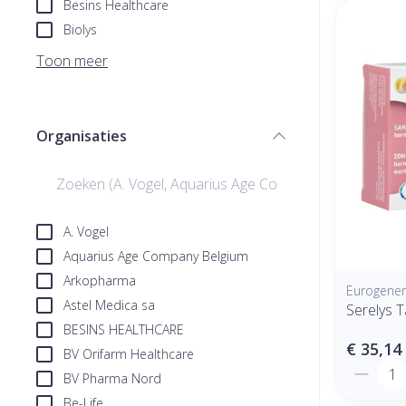
Besins Healthcare
Biolys
Toon meer
Organisaties
filter
A. Vogel
Aquarius Age Company Belgium
Arkopharma
Eurogeneri
Astel Medica sa
Serelys T
BESINS HEALTHCARE
€ 35,14
BV Orifarm Healthcare
Aantal
BV Pharma Nord
Be-Life