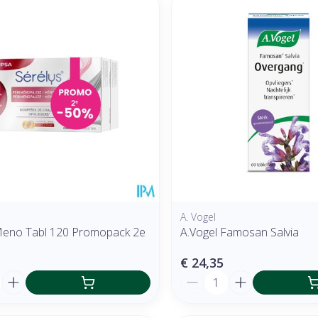
 en maximale prijswaarden aan te passen.
A. Vogel
Meno Tabl 120 Promopack 2e
A.Vogel Famosan Salvia
€ 24,35
Aantal