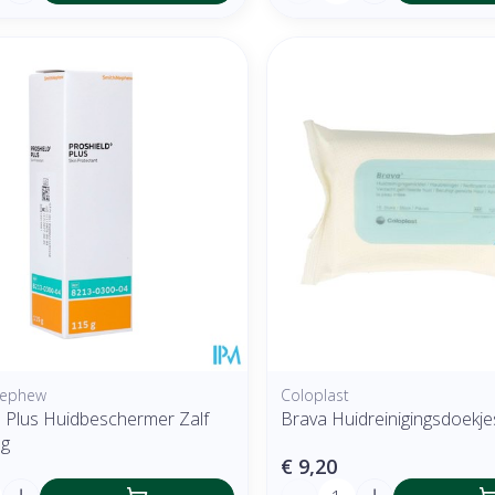
Nephew
Coloplast
d Plus Huidbeschermer Zalf
Brava Huidreinigingsdoekj
5g
€ 9,20
Aantal