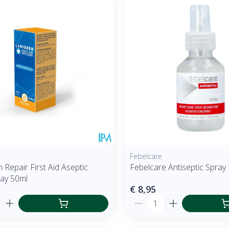
 en maximale prijswaarden aan te passen.
Febelcare
Repair First Aid Aseptic
Febelcare Antiseptic Spray
ray 50ml
€ 8,95
Aantal