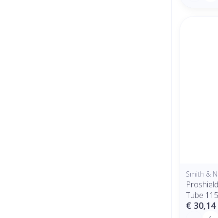
Smith & 
Proshiel
Tube 11
€ 30,14
Aantal