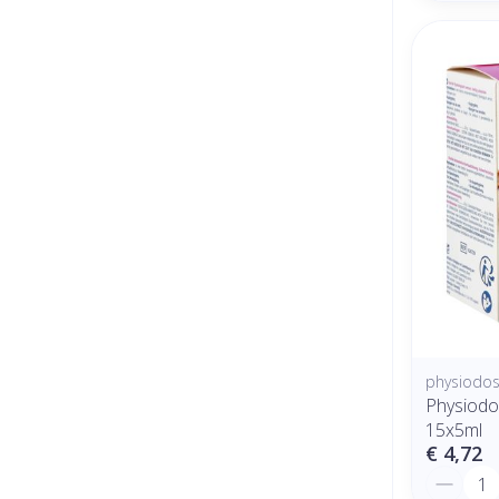
physiodo
Physiodo
15x5ml
€ 4,72
Aantal