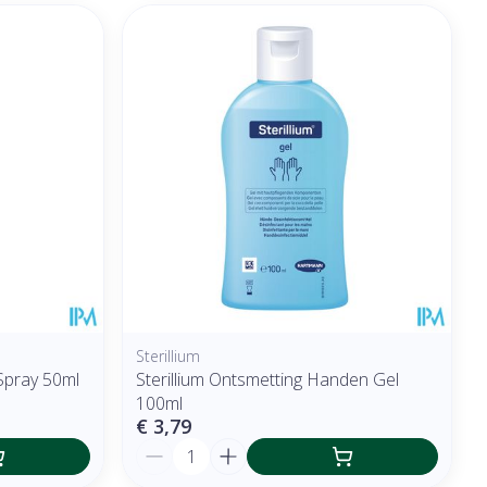
Sterillium
Spray 50ml
Sterillium Ontsmetting Handen Gel
100ml
€ 3,79
Aantal