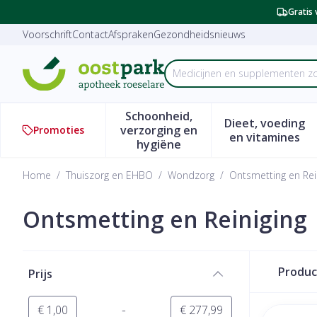
Ga naar de inhoud
Dia 2 van 2
Gratis 
Voorschrift
Contact
Afspraken
Gezondheidsnieuws
M
Product, merk, categorie...
Schoonheid,
Dieet, voeding
verzorging en
Promoties
Toon submenu voor Schoonhe
Toon subm
en vitamines
hygiëne
Home
/
Thuiszorg en EHBO
/
Wondzorg
/
Ontsmetting en Rei
Ontsmetting en Reiniging
Doorgaan naar productlijst
Produ
Prijs
filter
-
Minimumwaarde
Maximale waarde
€ 1,00
€ 277,99