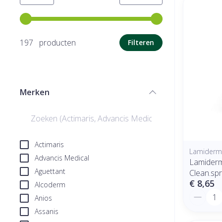
Gebruik de pijltjestoetsen links en rechts om de minimale
197 producten
Filteren
Merken
filter
Actimaris
Lamiderm
Advancis Medical
Lamiderm 
Aguettant
Clean.sp
€ 8,65
Alcoderm
Aantal
Anios
Assanis