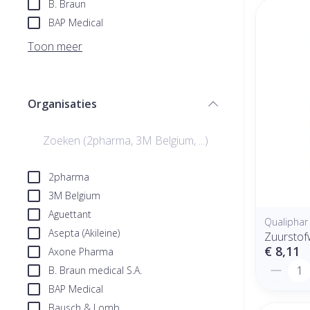
B. Braun
BAP Medical
Toon meer
Organisaties
filter
2pharma
3M Belgium
Aguettant
Qualiphar
Asepta (Akileine)
Zuurstof
€ 8,11
Axone Pharma
Aantal
B. Braun medical S.A.
BAP Medical
Bausch & Lomb