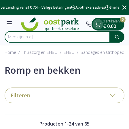
Dia 2 van 2
Ga naar de inhoud
verzending vanaf € 75
Veilige betalingen
Apothekersadvies
Snelle besch
0
0 artikelen
Menu
€ 0,00
Zoek
Product, merk, categorie...
Home
/
Thuiszorg en EHBO
/
EHBO
/
Bandages en Orthopedie 
Romp en bekken
Filteren
Producten
1
-
24
van
65