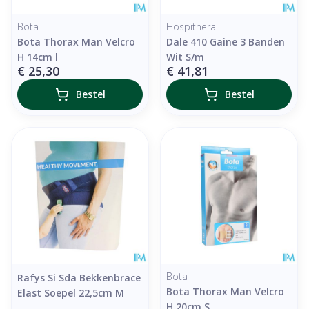
Bota
Hospithera
Bota Thorax Man Velcro
Dale 410 Gaine 3 Banden
H 14cm l
Wit S/m
€ 25,30
€ 41,81
Bestel
Bestel
Bota
Rafys Si Sda Bekkenbrace
Bota Thorax Man Velcro
Elast Soepel 22,5cm M
H 20cm S