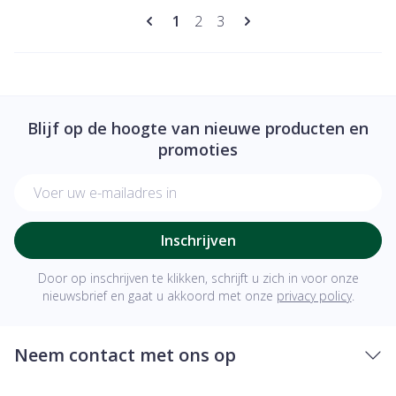
Pagina's
U lees momenteel pagina
Pagina
Pagina
1
2
3
Blijf op de hoogte van nieuwe producten en
promoties
E-mail adres
Inschrijven
Door op inschrijven te klikken, schrijft u zich in voor onze
nieuwsbrief en gaat u akkoord met onze
privacy policy
.
Neem contact met ons op