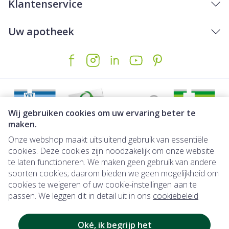
Klantenservice
Uw apotheek
Wij gebruiken cookies om uw ervaring beter te
maken.
Onze webshop maakt uitsluitend gebruik van essentiële
Juridische links
cookies. Deze cookies zijn noodzakelijk om onze website
te laten functioneren. We maken geen gebruik van andere
soorten cookies; daarom bieden we geen mogelijkheid om
cookies te weigeren of uw cookie-instellingen aan te
passen. We leggen dit in detail uit in ons
cookiebeleid
Onmiddellijk beschikbaar: direct af t
Onmiddellijk beschikbaar
: direct af te ha
Oké, ik begrijp het