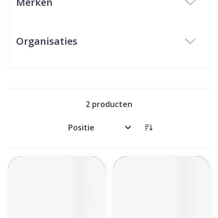
Merken
filter
Organisaties
filter
2
producten
Sorteer op: