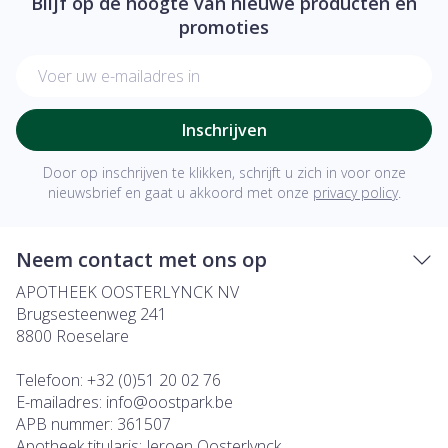
Blijf op de hoogte van nieuwe producten en
promoties
E-mail adres
Inschrijven
Door op inschrijven te klikken, schrijft u zich in voor onze
nieuwsbrief en gaat u akkoord met onze
privacy policy
.
Neem contact met ons op
APOTHEEK OOSTERLYNCK NV
Brugsesteenweg 241
8800
Roeselare
Telefoon:
+32 (0)51 20 02 76
E-mailadres:
info@
oostpark.be
APB nummer:
361507
Apotheek titularis:
Jeroen Oosterlynck