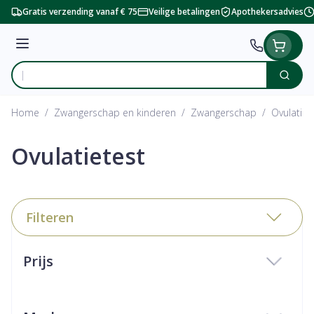
Ga naar de inhoud
Gratis verzending vanaf € 75
Veilige betalingen
Apothekersadvies
Menu
Zoek
Product, merk, categorie...
Home
/
Zwangerschap en kinderen
/
Zwangerschap
/
Ovulatiet
Ovulatietest
Filteren
Doorgaan naar productlijst
Prijs
filter