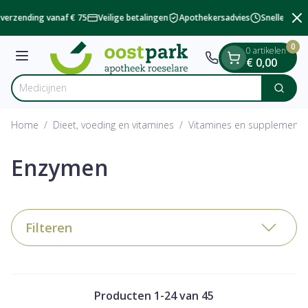
Dia 2 van 2
Ga naar de inhoud
verzending vanaf € 75
Veilige betalingen
Apothekersadvies
Snelle besch
0
0 artikelen
Menu
€ 0,00
Zoek
Product, merk, categorie...
Home
/
Dieet, voeding en vitamines
/
Vitamines en supplemente
Enzymen
Filteren
Producten
1
-
24
van
45