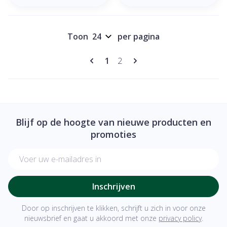
Toon
per pagina
Pagina's
U lees momenteel pagina
Pagina
1
2
Blijf op de hoogte van nieuwe producten en
promoties
E-mail adres
Inschrijven
Door op inschrijven te klikken, schrijft u zich in voor onze
nieuwsbrief en gaat u akkoord met onze
privacy policy
.