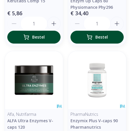
Kerutabs Comp 15
Enzym Up Caps 60
Physiomance Phy296
€ 5,86
€ 34,40
Aantal
Aantal
Bestel
Bestel
Alfa, Nutrifarma
PharmaNutrics
ALFA Ultra Enzymes V-
Enzymix Plus V-caps 90
caps 120
Pharmanutrics