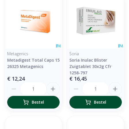
Metagenics
Soria
Metadigest Total Caps 15
Soria Inulac Blister
26325 Metagenics
Zuigtablet 30x2g Cfr
1258-797
€ 12,24
€ 16,45
Aantal
Aantal
Bestel
Bestel