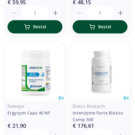
€ 59,95
€ 48,15
Aantal
Aantal
Bestel
Bestel
Nutergia
Biotics-Research
Ergyzym Caps 40 Nf
Intenzyme Forte Biotics
Comp 500
€ 21,90
€ 176,61
Aantal
Aantal