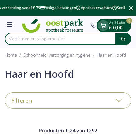
Dia 2 van 2
Ga naar de inhoud
 verzending vanaf € 75
Veilige betalingen
Apothekersadvies
Snelle besc
0
0 artikelen
Menu
€ 0,00
Medici
Zoek
Product, merk, categorie...
Home
/
Schoonheid, verzorging en hygiëne
/
Haar en Hoofd
Haar en Hoofd
Filteren
Producten
1
-
24
van
1292