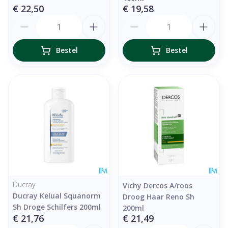
€ 22,50
€ 19,58
Aantal
Aantal
Bestel
Bestel
Ducray
Vichy Dercos A/roos
Ducray Kelual Squanorm
Droog Haar Reno Sh
Sh Droge Schilfers 200ml
200ml
€ 21,76
€ 21,49