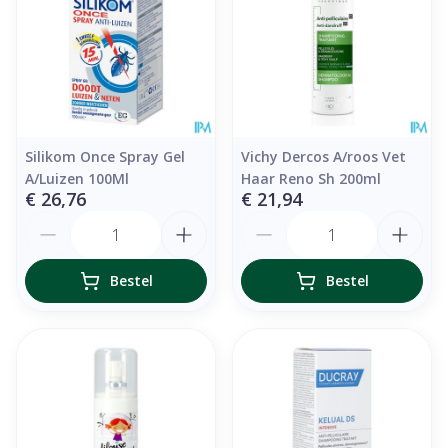
Silikom Once Spray Gel
Vichy Dercos A/roos Vet
A/Luizen 100Ml
Haar Reno Sh 200ml
€ 26,76
€ 21,94
Aantal
Aantal
Bestel
Bestel