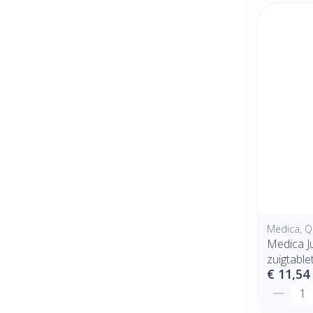
Medica, Q
Medica Ju
zuigtable
€ 11,54
Aantal