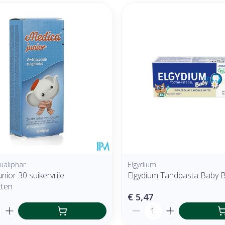
ualiphar
Elgydium
nior 30 suikervrije
Elgydium Tandpasta Baby B
tten
€ 5,47
Aantal