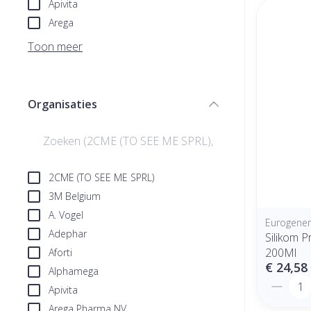
Apivita
Arega
Toon meer
Organisaties
filter
2CME (TO SEE ME SPRL)
3M Belgium
A. Vogel
Eurogeneri
Adephar
Silikom P
200Ml
Aforti
€ 24,58
Alphamega
Aantal
Apivita
Arega Pharma NV