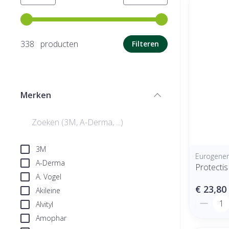
Gebruik de pijltjestoetsen links en rechts om de minimale
338 producten
Filteren
Merken
filter
3M
Eurogeneri
A-Derma
Protecti
A. Vogel
€ 23,80
Akileine
Aantal
Alvityl
Amophar