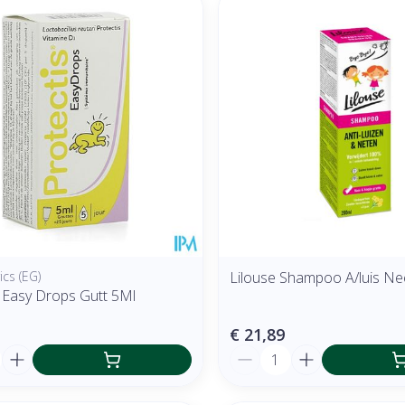
 en maximale prijswaarden aan te passen.
cs (EG)
Lilouse Shampoo A/luis Ne
s Easy Drops Gutt 5Ml
€ 21,89
Aantal