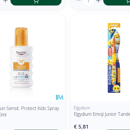
un Sensit. Protect Kids Spray
Elgydium
Elgydium Emoji Junior Tand
0ml
€ 5,81