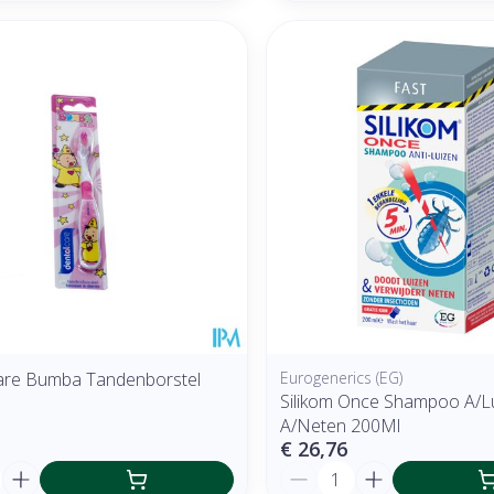
are Bumba Tandenborstel
Eurogenerics (EG)
Silikom Once Shampoo A/L
A/Neten 200Ml
€ 26,76
Aantal