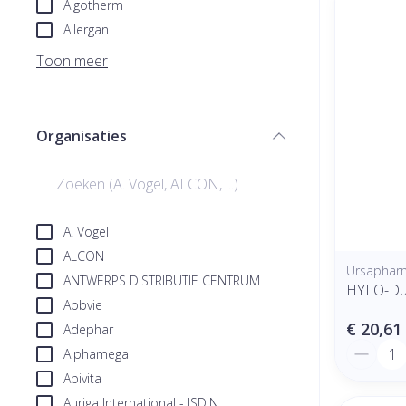
Algotherm
Allergan
Toon meer
Organisaties
filter
A. Vogel
ALCON
Ursaphar
ANTWERPS DISTRIBUTIE CENTRUM
HYLO-Dua
Abbvie
€ 20,61
Adephar
Aantal
Alphamega
Apivita
Auriga International - ISDIN