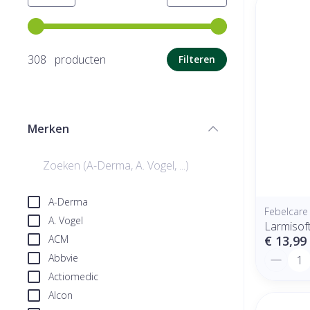
Gebruik de pijltjestoetsen links en rechts om de minimale
308 producten
Filteren
Merken
filter
A-Derma
Febelcare
A. Vogel
Larmisof
ACM
€ 13,99
Aantal
Abbvie
Actiomedic
Alcon