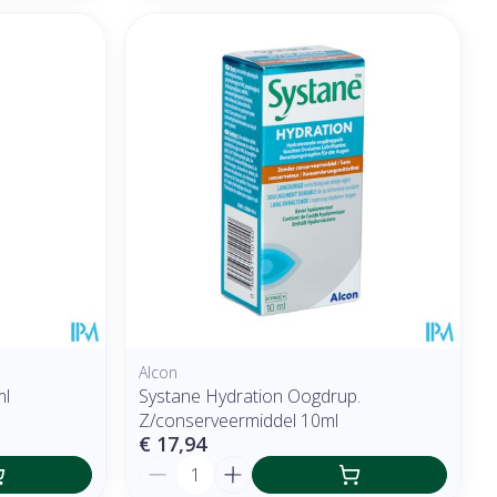
Alcon
ml
Systane Hydration Oogdrup.
Z/conserveermiddel 10ml
€ 17,94
Aantal