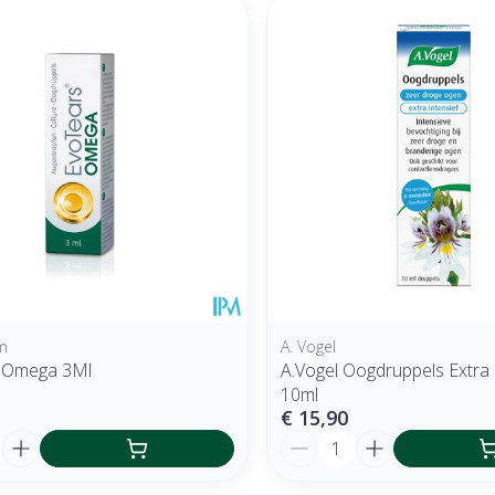
m
A. Vogel
s Omega 3Ml
A.Vogel Oogdruppels Extra 
10ml
€ 15,90
Aantal