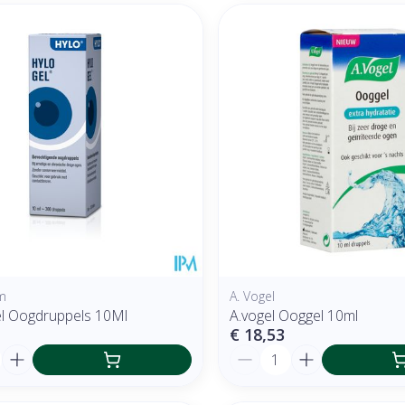
m
A. Vogel
l Oogdruppels 10Ml
A.vogel Ooggel 10ml
€ 18,53
Aantal