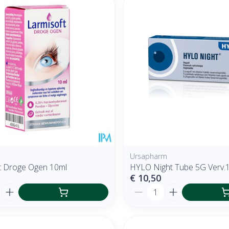
 en maximale prijswaarden aan te passen.
Ursapharm
t Droge Ogen 10ml
HYLO Night Tube 5G Verv.
€ 10,50
Aantal