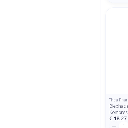
Thea Pha
Blephacl
Kompres
€ 18,27
Aantal