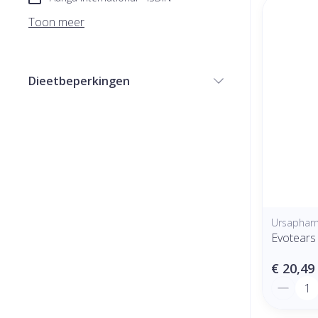
Toon meer
Dieetbeperkingen
filter
Ursaphar
Evotear
€ 20,49
Aantal