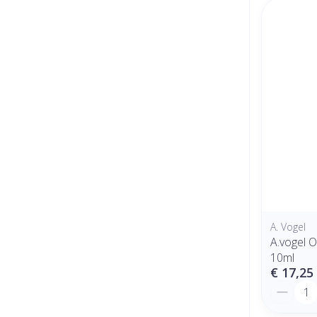
A. Vogel
A.vogel 
10ml
€ 17,25
Aantal