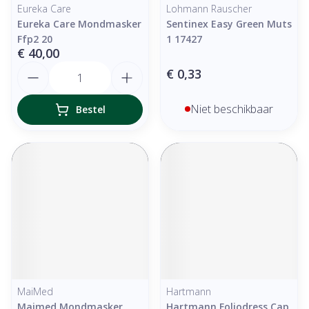
Eureka Care
Lohmann Rauscher
Eureka Care Mondmasker
Sentinex Easy Green Muts
Ffp2 20
1 17427
€ 40,00
Aantal
€ 0,33
Niet beschikbaar
Bestel
MaiMed
Hartmann
Maimed Mondmasker
Hartmann Foliodress Cap