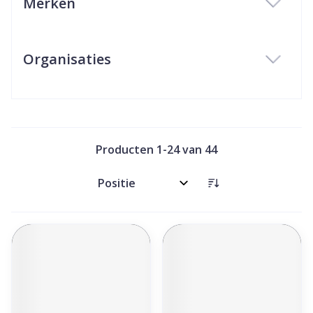
Merken
filter
Organisaties
filter
Producten
1
-
24
van
44
Sorteer op: