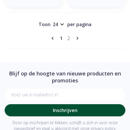
Toon
per pagina
Pagina's
U lees momenteel pagina
Pagina
1
2
Blijf op de hoogte van nieuwe producten en
promoties
E-mail adres
Inschrijven
Door op inschrijven te klikken, schrijft u zich in voor onze
nieuwsbrief en gaat u akkoord met onze
privacy policy
.