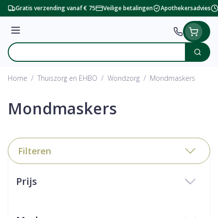
Ga naar de inhoud
Gratis verzending vanaf € 75
Veilige betalingen
Apothekersadvies
Menu
Zoek
Product, merk, categorie...
Home
/
Thuiszorg en EHBO
/
Wondzorg
/
Mondmaskers
Mondmaskers
Filteren
Doorgaan naar productlijst
Prijs
filter