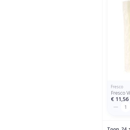
Fresco
Fresco V
€ 11,56
Aantal
Toon