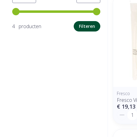
Gebruik de pijltjestoetsen links en rechts om de minimale
4 producten
Filteren
Fresco
Fresco V
€ 19,13
Aantal