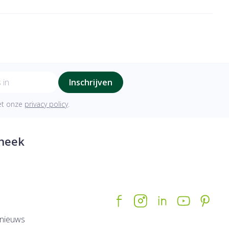
Inschrijven
met onze
privacy policy
.
heek
nieuws