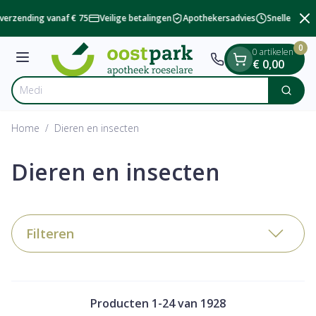
Dia 2 van 2
Ga naar de inhoud
verzending vanaf € 75
Veilige betalingen
Apothekersadvies
Snelle besch
0
0 artikelen
Menu
€ 0,00
V
Zoek
Product, merk, categorie...
Home
/
Dieren en insecten
Dieren en insecten
Filteren
Producten
1
-
24
van
1928