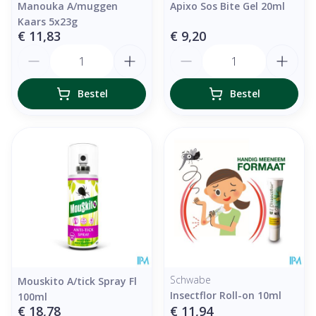
Manouka A/muggen
Apixo Sos Bite Gel 20ml
Kaars 5x23g
€ 11,83
€ 9,20
Aantal
Aantal
Bestel
Bestel
Schwabe
Mouskito A/tick Spray Fl
Insectflor Roll-on 10ml
100ml
€ 18,78
€ 11,94