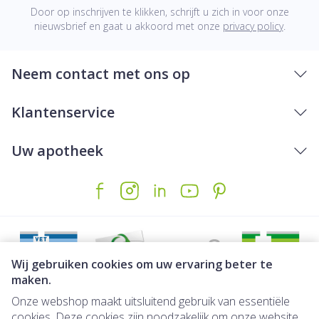
Door op inschrijven te klikken, schrijft u zich in voor onze
nieuwsbrief en gaat u akkoord met onze
privacy policy
.
Neem contact met ons op
Klantenservice
Uw apotheek
Wij gebruiken cookies om uw ervaring beter te
maken.
Onze webshop maakt uitsluitend gebruik van essentiële
Juridische links
cookies. Deze cookies zijn noodzakelijk om onze website