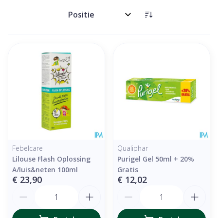
Sorteer op:
Febelcare
Qualiphar
Lilouse Flash Oplossing
Purigel Gel 50ml + 20%
A/luis&neten 100ml
Gratis
€ 23,90
€ 12,02
Aantal
Aantal