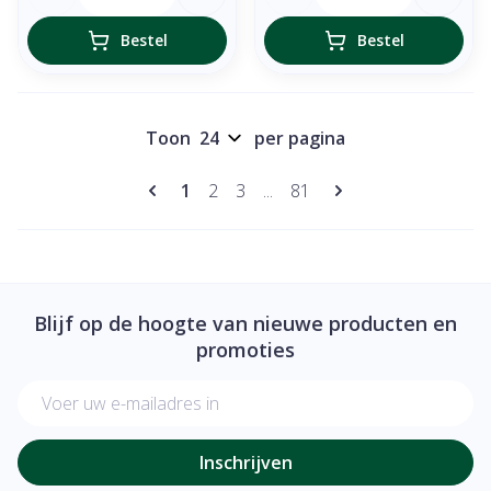
Bestel
Bestel
Toon
per pagina
Pagina's
U lees momenteel pagina
Pagina
Pagina
Pagina
1
2
3
...
81
Blijf op de hoogte van nieuwe producten en
promoties
E-mail adres
Inschrijven