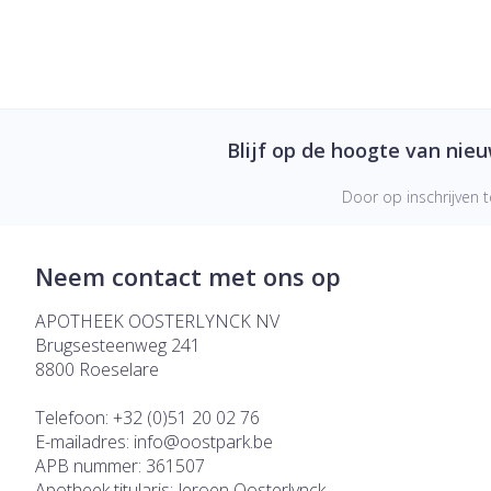
Blijf op de hoogte van nie
Door op inschrijven t
Neem contact met ons op
APOTHEEK OOSTERLYNCK NV
Brugsesteenweg 241
8800
Roeselare
Telefoon:
+32 (0)51 20 02 76
E-mailadres:
info@
oostpark.be
APB nummer:
361507
Apotheek titularis:
Jeroen Oosterlynck