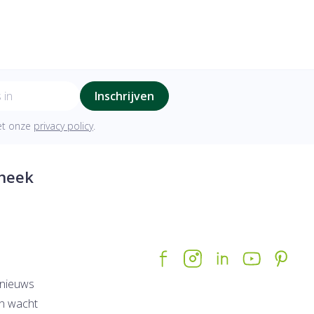
Inschrijven
met onze
privacy policy
.
heek
nieuws
n wacht