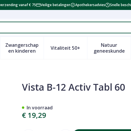
verzending vanaf € 75
Veilige betalingen
Apothekersadvies
Snelle besch
Zwangerschap
Natuur
Vitaliteit 50+
id, verzorging en hygiëne categorie
enu voor Dieet, voeding en vitamines categorie
Toon submenu voor Zwangerschap en kinderen 
Toon submenu voor Vitalitei
Toon sub
en kinderen
geneeskunde
Vista B-12 Activ Tabl 60
In voorraad
€ 19,29