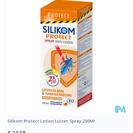
Lengte
155 mm
Diepte
45 mm
Hoeveelheid
100
Verpakking
Behoud
Kamertemperatuur (15°C - 25°C)
Silikom Protect Lotion Luizen Spray 200Ml