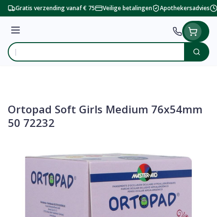
Ga naar de inhoud
Gratis verzending vanaf € 75
Veilige betalingen
Apothekersadvies
Menu
Zoek
Product, merk, categorie...
Ortopad Soft Girls Medium 76x54mm
50 72232