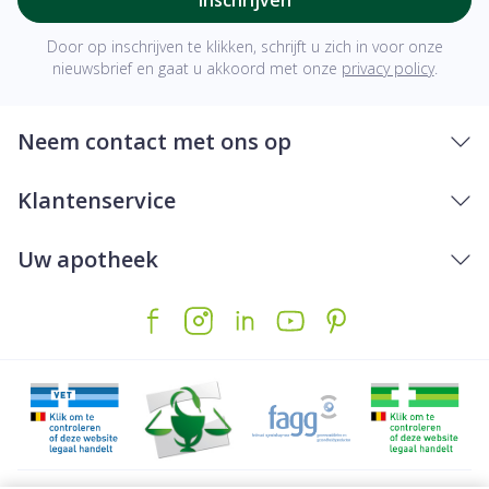
Vitamine K2
Menaquinon
15 
Door op inschrijven te klikken, schrijft u zich in voor onze
nieuwsbrief en gaat u akkoord met onze
privacy policy
.
Biotine
50 
Neem contact met ons op
Boor
Natriumboraat
1 m
Klantenservice
Chroom
Chroompicolinaat
40 
Uw apotheek
Jodium
Kaliumjodide
100
Mangaan
Mangaancitraat
1 m