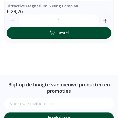
Ultractive Magnesium 630mg Comp 60
€ 29,76
Folaat
Calcium-L-methylfolaat
200
Aantal
Bestel
Vitamine C
Calciumascorbaat
80 
Vitamine D
Cholecalciferol
25 
Vitamine E
12 
Blijf op de hoogte van nieuwe producten en
promoties
Gemengde tocoferolen
E-mail adres
D-alfa-tocoferylacetaat
Inschrijven