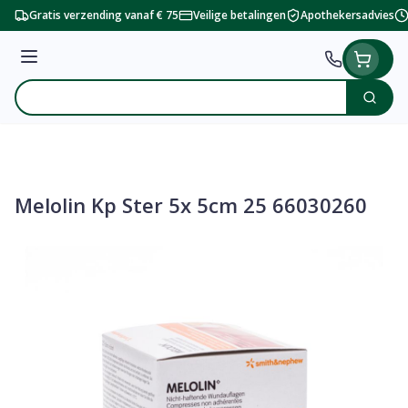
Ga naar de inhoud
Gratis verzending vanaf € 75
Veilige betalingen
Apothekersadvies
Menu
Zoek
Product, merk, categorie...
Melolin Kp Ster 5x 5cm 25 66030260