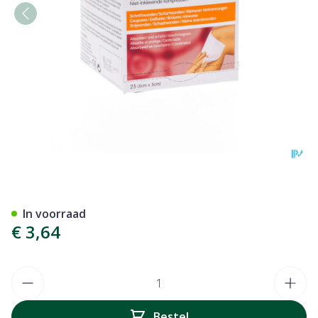
Melolin Kp Ster 5x 5cm 25 
In voorraad
€ 3,64
Aantal
Bestel