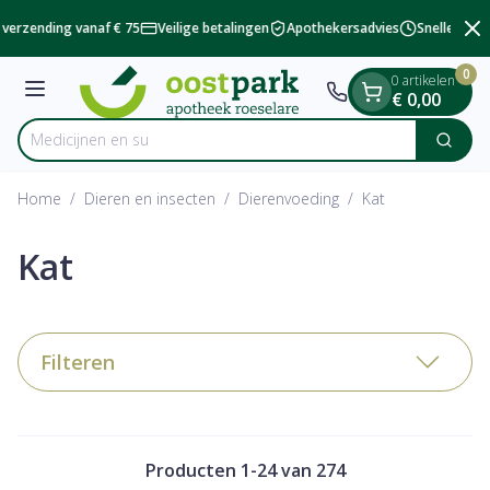
Dia 2 van 2
Ga naar de inhoud
verzending vanaf € 75
Veilige betalingen
Apothekersadvies
Snelle besch
0
0 artikelen
Menu
€ 0,00
Zoek
Product, merk, categorie...
Home
/
Dieren en insecten
/
Dierenvoeding
/
Kat
Kat
Filteren
Producten
1
-
24
van
274