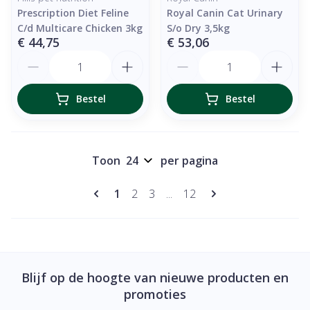
Prescription Diet Feline
Royal Canin Cat Urinary
C/d Multicare Chicken 3kg
S/o Dry 3,5kg
€ 44,75
€ 53,06
Aantal
Aantal
Bestel
Bestel
Toon
per pagina
Pagina's
U lees momenteel pagina
Pagina
Pagina
Pagina
1
2
3
...
12
Blijf op de hoogte van nieuwe producten en
promoties