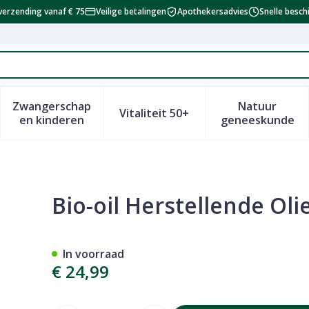
verzending vanaf € 75
Veilige betalingen
Apothekersadvies
Snelle besch
Zwangerschap
Natuur
Vitaliteit 50+
id, verzorging en hygiëne categorie
enu voor Dieet, voeding en vitamines categorie
Toon submenu voor Zwangerschap en kinderen 
Toon submenu voor Vitalitei
Toon sub
en kinderen
geneeskunde
125ml
Bio-oil Herstellende Oli
In voorraad
€ 24,99