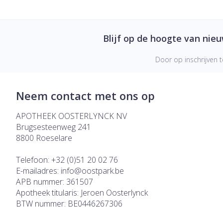
Blijf op de hoogte van nie
Door op inschrijven t
Neem contact met ons op
APOTHEEK OOSTERLYNCK NV
Brugsesteenweg 241
8800
Roeselare
Telefoon:
+32 (0)51 20 02 76
E-mailadres:
info@
oostpark.be
APB nummer:
361507
Apotheek titularis:
Jeroen Oosterlynck
BTW nummer:
BE0446267306