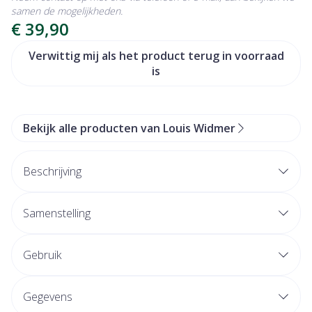
samen de mogelijkheden.
€ 39,90
Verwittig mij als het product terug in voorraad
is
Bekijk alle producten van Louis Widmer
Beschrijving
Vermindert pigmentvlekken
Samenstelling
Verbetert de huidstructuur
Brengt de huidstructuur en de teint van elk huidtype
NICOTINAMIDE (VITAMINE B3) 5 %
Gebruik
weer in balans
VITAMINE E 1 %
Werkt hydraterend
ASCORBYL GLUCOSIDE (VITAMINE C) 0.5 %
Gegevens
Niet-vet
HEXYLRESORCINOL 0.5 %