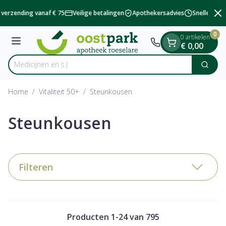
Dia 2 van 2
Ga naar de inhoud
verzending vanaf € 75
Veilige betalingen
Apothekersadvies
Snelle besch
0
0 artikelen
Menu
€ 0,00
Zoek
Product, merk, categorie...
Home
/
Vitaliteit 50+
/
Steunkousen
Steunkousen
Filteren
Producten
1
-
24
van
795