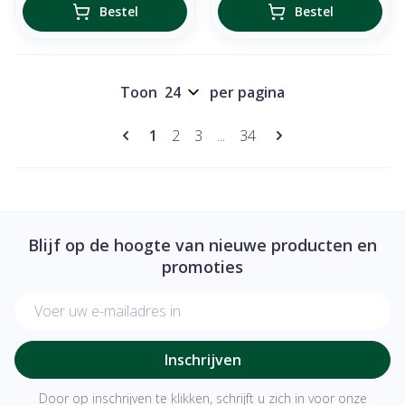
Bestel
Bestel
Toon
per pagina
Pagina's
U lees momenteel pagina
Pagina
Pagina
Pagina
1
2
3
...
34
Blijf op de hoogte van nieuwe producten en
promoties
E-mail adres
Inschrijven
Door op inschrijven te klikken, schrijft u zich in voor onze