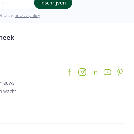
Inschrijven
met onze
privacy policy
.
heek
nieuws
n wacht