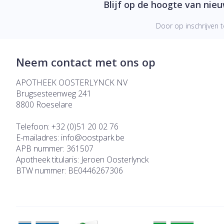
Blijf op de hoogte van nie
Door op inschrijven t
Neem contact met ons op
APOTHEEK OOSTERLYNCK NV
Brugsesteenweg 241
8800
Roeselare
Telefoon:
+32 (0)51 20 02 76
E-mailadres:
info@
oostpark.be
APB nummer:
361507
Apotheek titularis:
Jeroen Oosterlynck
BTW nummer:
BE0446267306