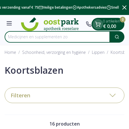
Dia 2 van 2
Ga naar de inhoud
s verzending vanaf € 75
Veilige betalingen
Apothekersadvies
Snelle besc
0
0 artikelen
Menu
€ 0,00
Medicijnen en s
Zoek
Product, merk, categorie...
Home
/
Schoonheid, verzorging en hygiëne
/
Lippen
/
Koortsbl
Koortsblazen
Filteren
16
producten