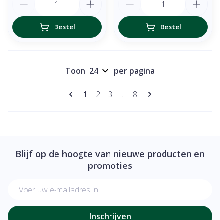
Bestel
Bestel
Toon
per pagina
Pagina's
U lees momenteel pagina
Pagina
Pagina
Pagina
1
2
3
...
8
Blijf op de hoogte van nieuwe producten en
promoties
E-mail adres
Inschrijven