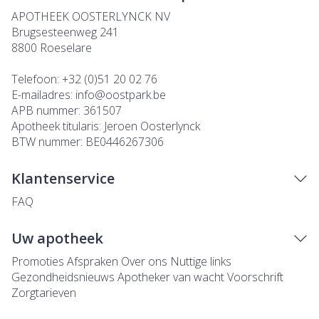
APOTHEEK OOSTERLYNCK NV
Brugsesteenweg 241
8800
Roeselare
Telefoon:
+32 (0)51 20 02 76
E-mailadres:
info@
oostpark.be
APB nummer:
361507
Apotheek titularis:
Jeroen Oosterlynck
BTW nummer:
BE0446267306
Klantenservice
FAQ
Uw apotheek
Promoties
Afspraken
Over ons
Nuttige links
Gezondheidsnieuws
Apotheker van wacht
Voorschrift
Zorgtarieven