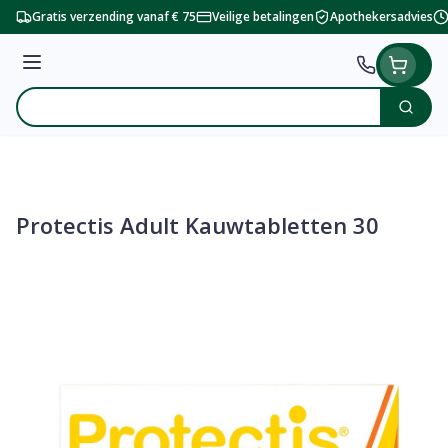
Ga naar de inhoud
Gratis verzending vanaf € 75
Veilige betalingen
Apothekersadvies
Menu
Zoek
Product, merk, categorie...
Protectis Adult Kauwtabletten 30