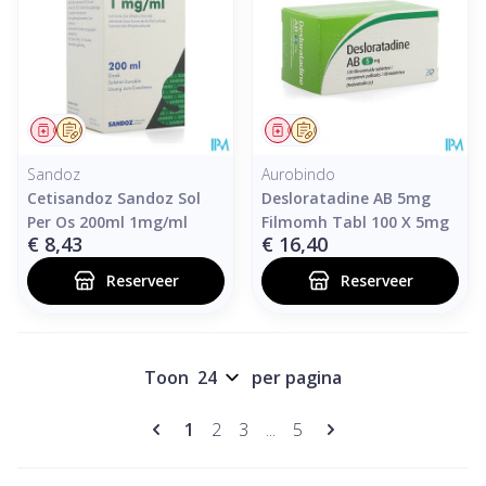
Geneesmiddel
Op voorschrift
Geneesmiddel
Op voorschrift
Sandoz
Aurobindo
Cetisandoz Sandoz Sol
Desloratadine AB 5mg
Per Os 200ml 1mg/ml
Filmomh Tabl 100 X 5mg
€ 8,43
€ 16,40
Reserveer
Reserveer
Toon
per pagina
Pagina's
U lees momenteel pagina
Pagina
Pagina
Pagina
1
2
3
...
5