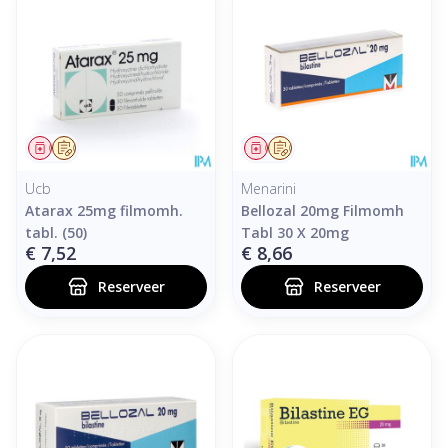
Geneesmiddel
Op voorschrift
Geneesmiddel
Op voorschrift
Ucb
Menarini
Atarax 25mg filmomh.
Bellozal 20mg Filmomh
tabl. (50)
Tabl 30 X 20mg
€ 7,52
€ 8,66
Reserveer
Reserveer