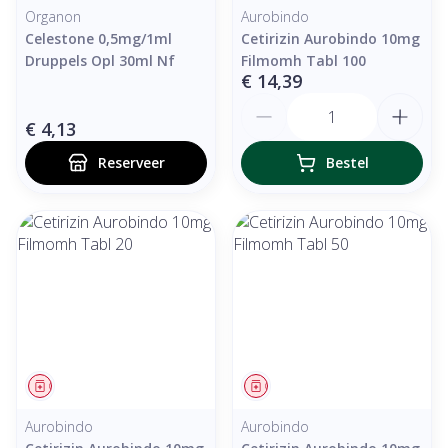
Organon
Aurobindo
Celestone 0,5mg/1ml
Cetirizin Aurobindo 10mg
Druppels Opl 30ml Nf
Filmomh Tabl 100
€ 14,39
Aantal
€ 4,13
Reserveer
Bestel
Geneesmiddel
Geneesmiddel
Aurobindo
Aurobindo