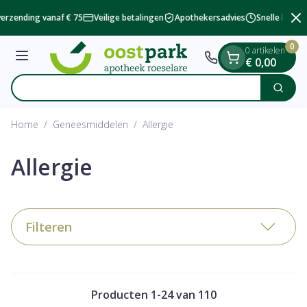
Dia 2 van 2
Ga naar de inhoud
erzending vanaf € 75
Veilige betalingen
Apothekersadvies
Snelle beschik
0
0 artikelen
Menu
€ 0,00
V
Zoek
Product, merk, categorie...
Home
/
Geneesmiddelen
/
Allergie
Allergie
Filteren
Producten
1
-
24
van
110