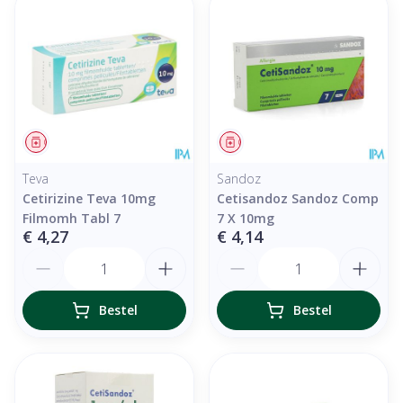
Geneesmiddel
Geneesmiddel
Teva
Sandoz
Cetirizine Teva 10mg
Cetisandoz Sandoz Comp
Filmomh Tabl 7
7 X 10mg
€ 4,27
€ 4,14
Aantal
Aantal
Bestel
Bestel