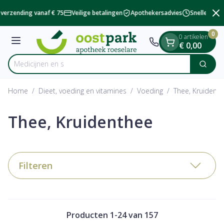
Dia 2 van 2
Ga naar de inhoud
verzending vanaf € 75
Veilige betalingen
Apothekersadvies
Snelle besch
0
0 artikelen
Menu
€ 0,00
Zoek
Product, merk, categorie...
Home
/
Dieet, voeding en vitamines
/
Voeding
/
Thee, Kruident
Thee, Kruidenthee
Filteren
Producten
1
-
24
van
157