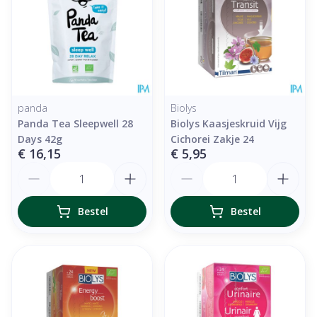
panda
Biolys
Panda Tea Sleepwell 28
Biolys Kaasjeskruid Vijg
Days 42g
Cichorei Zakje 24
€ 16,15
€ 5,95
Aantal
Aantal
Bestel
Bestel