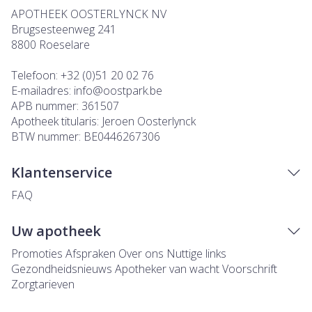
APOTHEEK OOSTERLYNCK NV
Brugsesteenweg 241
8800
Roeselare
Telefoon:
+32 (0)51 20 02 76
E-mailadres:
info@
oostpark.be
APB nummer:
361507
Apotheek titularis:
Jeroen Oosterlynck
BTW nummer:
BE0446267306
Klantenservice
FAQ
Uw apotheek
Promoties
Afspraken
Over ons
Nuttige links
Gezondheidsnieuws
Apotheker van wacht
Voorschrift
Zorgtarieven