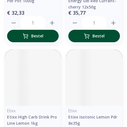
Pdr Pot 1000g
Energy Gel Red Currant-
cherry 12x50g
€ 32,33
€ 35,77
Aantal
Aantal
Bestel
Bestel
Etixx
Etixx
Etixx High Carb Drink Pro
Etixx Isotonic Lemon Pdr
Line Lemon 1kg
8x35g