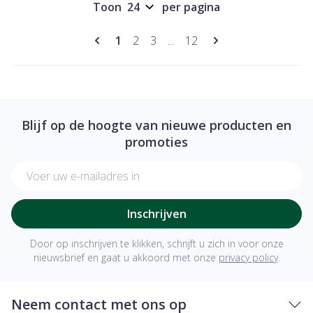
Toon
per pagina
Pagina's
U lees momenteel pagina
Pagina
Pagina
Pagina
1
2
3
...
12
Blijf op de hoogte van nieuwe producten en
promoties
E-mail adres
Inschrijven
Door op inschrijven te klikken, schrijft u zich in voor onze
nieuwsbrief en gaat u akkoord met onze
privacy policy
.
Neem contact met ons op