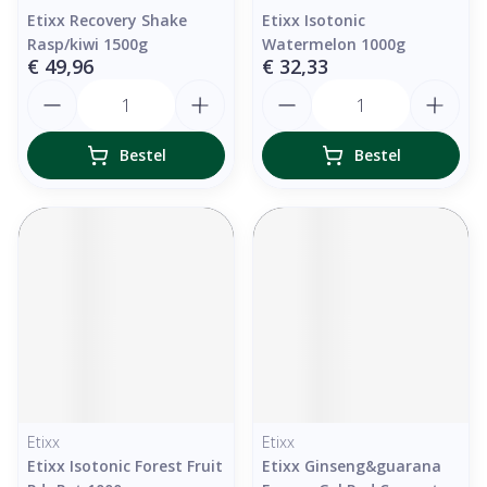
Etixx Recovery Shake
Etixx Isotonic
Rasp/kiwi 1500g
Watermelon 1000g
€ 49,96
€ 32,33
Aantal
Aantal
Bestel
Bestel
Etixx
Etixx
Etixx Isotonic Forest Fruit
Etixx Ginseng&guarana