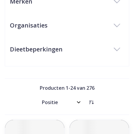
Merken
filter
Organisaties
filter
Dieetbeperkingen
filter
Producten
1
-
24
van
276
Sorteer op: