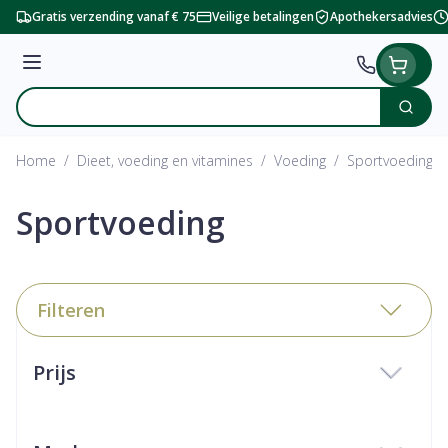
Ga naar de inhoud
Gratis verzending vanaf € 75
Veilige betalingen
Apothekersadvies
Menu
Zoek
Product, merk, categorie...
Home
/
Dieet, voeding en vitamines
/
Voeding
/
Sportvoeding
Sportvoeding
Filteren
Doorgaan naar productlijst
Prijs
filter