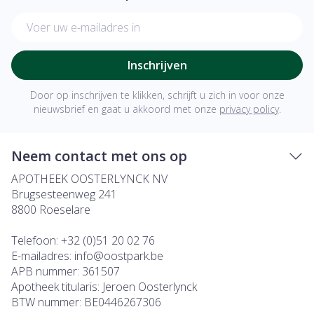
E-mail adres
Inschrijven
Door op inschrijven te klikken, schrijft u zich in voor onze
nieuwsbrief en gaat u akkoord met onze
privacy policy
.
Neem contact met ons op
APOTHEEK OOSTERLYNCK NV
Brugsesteenweg 241
8800
Roeselare
Telefoon:
+32 (0)51 20 02 76
E-mailadres:
info@
oostpark.be
APB nummer:
361507
Apotheek titularis:
Jeroen Oosterlynck
BTW nummer:
BE0446267306