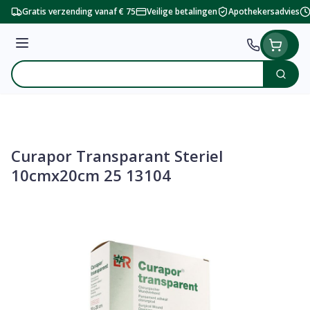
Ga naar de inhoud
Gratis verzending vanaf € 75
Veilige betalingen
Apothekersadvies
Menu
Zoek
Product, merk, categorie...
Curapor Transparant Steriel
10cmx20cm 25 13104