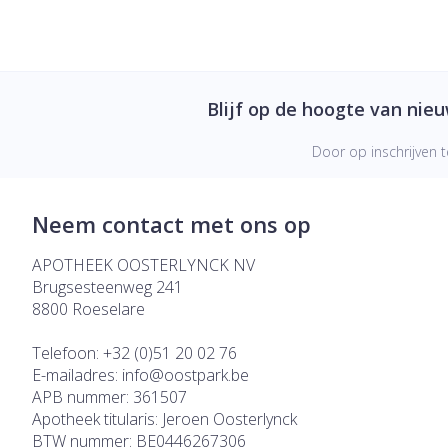
Blijf op de hoogte van nie
Door op inschrijven t
Neem contact met ons op
APOTHEEK OOSTERLYNCK NV
Brugsesteenweg 241
8800
Roeselare
Telefoon:
+32 (0)51 20 02 76
E-mailadres:
info@
oostpark.be
APB nummer:
361507
Apotheek titularis:
Jeroen Oosterlynck
BTW nummer:
BE0446267306