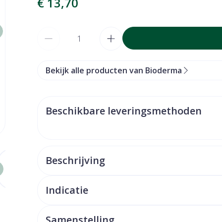
€ 13,70
Aantal
Bekijk alle producten van Bioderma
Beschikbare leveringsmethoden
arger image
View larger image
View larger image
Beschrijving
Indicatie
Samenstelling