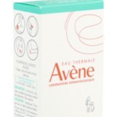
Hoeveelheid
75
Verpakking
Behoud
Kamertemperatuur (15°C -