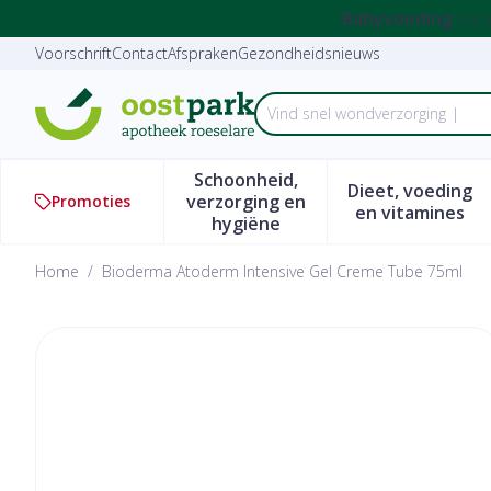
Ga naar de inhoud
Dia 1 van 2
Babyvoeding
nu oo
Voorschrift
Contact
Afspraken
Gezondheidsnieuws
Product, merk, categorie...
Schoonheid,
Dieet, voeding
verzorging en
Promoties
Toon submenu voor Schoonhe
Toon subm
en vitamines
hygiëne
Home
/
Bioderma Atoderm Intensive Gel Creme Tube 75ml
Bioderma Atoderm Intensi