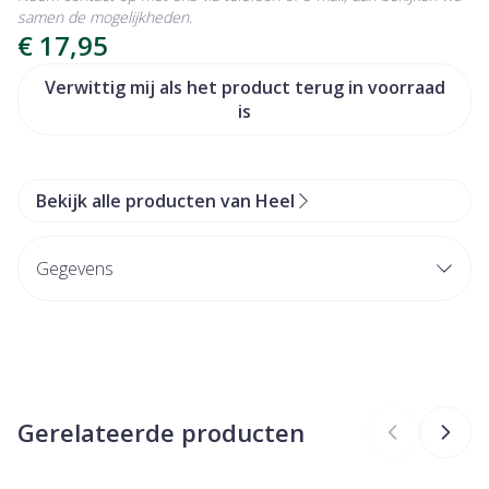
samen de mogelijkheden.
€ 17,95
Verwittig mij als het product terug in voorraad
is
Bekijk alle producten van Heel
Gegevens
CNK
0376335
Organisaties
Heel Belgium
Gerelateerde producten
Merken
Heel