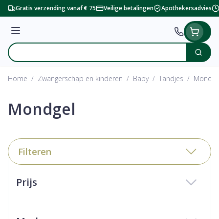
Ga naar de inhoud
Gratis verzending vanaf € 75
Veilige betalingen
Apothekersadvies
Menu
Zoek
Product, merk, categorie...
Home
/
Zwangerschap en kinderen
/
Baby
/
Tandjes
/
Mondge
Mondgel
Filteren
Doorgaan naar productlijst
Prijs
filter