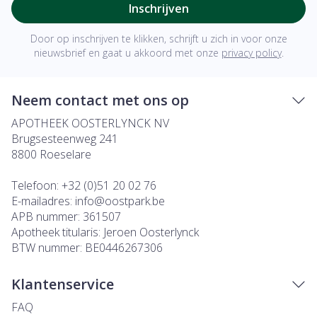
Inschrijven
Door op inschrijven te klikken, schrijft u zich in voor onze
nieuwsbrief en gaat u akkoord met onze
privacy policy
.
Neem contact met ons op
APOTHEEK OOSTERLYNCK NV
Brugsesteenweg 241
8800
Roeselare
Telefoon:
+32 (0)51 20 02 76
E-mailadres:
info@
oostpark.be
APB nummer:
361507
Apotheek titularis:
Jeroen Oosterlynck
BTW nummer:
BE0446267306
Klantenservice
FAQ