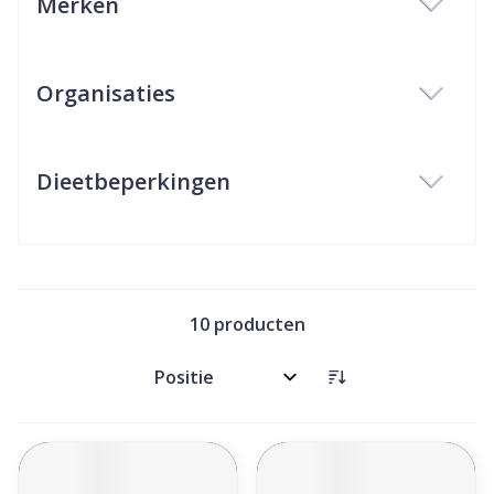
Merken
filter
Organisaties
filter
Dieetbeperkingen
filter
10
producten
Sorteer op: