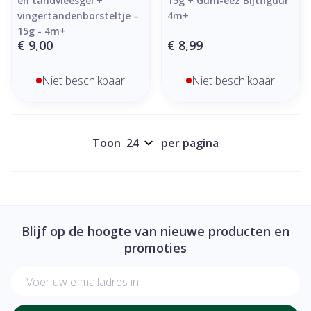
en tandvleesgel +
15g + Gum-eez Bijtfiguur
vingertandenborsteltje –
4m+
15g - 4m+
€ 9,00
€ 8,99
Niet beschikbaar
Niet beschikbaar
Toon
per pagina
Blijf op de hoogte van nieuwe producten en
promoties
E-mail adres