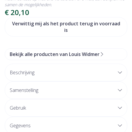
samen de mogelijkheden.
€ 20,10
Verwittig mij als het product terug in voorraad
is
Bekijk alle producten van Louis Widmer
Beschrijving
BASIS: OLIE
Licht geparfumeerd
Samenstelling
Volwassenen en kinderen
Droge en zeer droge huid
Gebruik
Plantaardige oliën
Gegevens