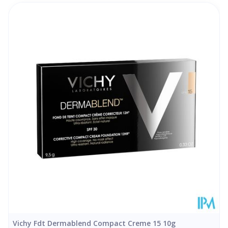
Lengte
121 mm
Diepte
22 mm
Hoeveelheid
10
Verpakking
Behoud
Kamertemperatuur (15°C - 25°C)
Vichy Fdt Dermablend Compact Creme 15 10g