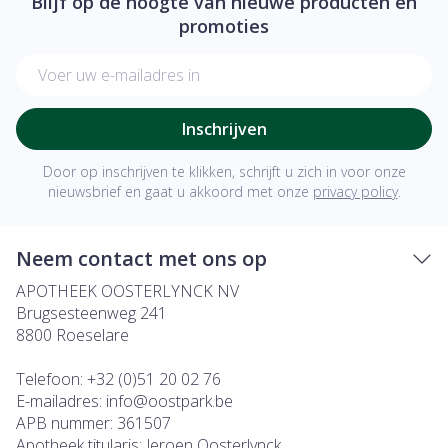
Blijf op de hoogte van nieuwe producten en
promoties
E-mail adres
Inschrijven
Door op inschrijven te klikken, schrijft u zich in voor onze
nieuwsbrief en gaat u akkoord met onze
privacy policy
.
Neem contact met ons op
APOTHEEK OOSTERLYNCK NV
Brugsesteenweg 241
8800
Roeselare
Telefoon:
+32 (0)51 20 02 76
E-mailadres:
info@
oostpark.be
APB nummer:
361507
Apotheek titularis:
Jeroen Oosterlynck