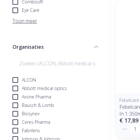
Combisoft
Eye Care
Toon meer
Organisaties
filter
ALCON
Abbott medical optics
Axone Pharma
Febelcare
Bausch & Lomb
Febelcare
In 1 350
Biosynex
€ 17,89
Ceres Pharma
Aantal
Fabrilens
Johnson & Johnson