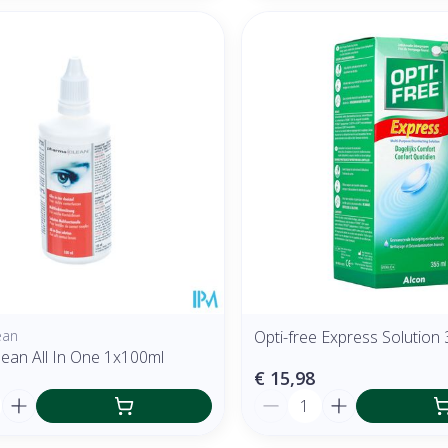
ean
Opti-free Express Solution
ean All In One 1x100ml
€ 15,98
Aantal