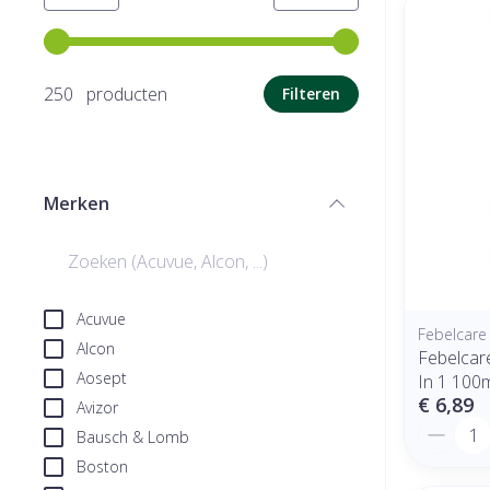
Gebruik de pijltjestoetsen links en rechts om de minimale
250 producten
Filteren
Merken
filter
Acuvue
Febelcare
Alcon
Febelcare
Aosept
In 1 100
€ 6,89
Avizor
Aantal
Bausch & Lomb
Boston