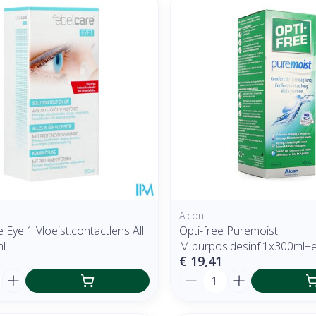
 en maximale prijswaarden aan te passen.
Alcon
 Eye 1 Vloeist.contactlens All
Opti-free Puremoist
ml
M.purpos.desinf.1x300ml+e
€ 19,41
Aantal