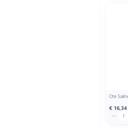
Ote Sali
€ 16,34
Aantal