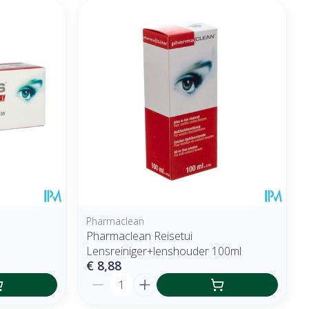
Pharmaclean
Pharmaclean Reisetui
Lensreiniger+lenshouder 100ml
€ 8,88
Aantal