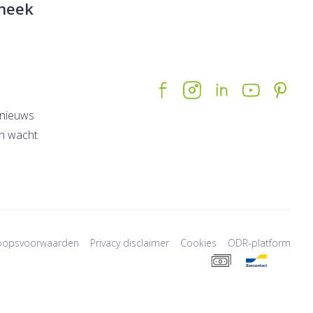
heek
nieuws
n wacht
oopsvoorwaarden
Privacy disclaimer
Cookies
ODR-platform