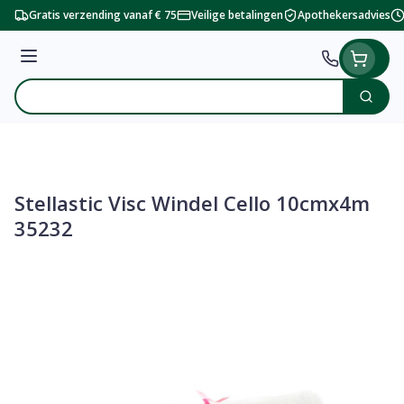
Ga naar de inhoud
Gratis verzending vanaf € 75
Veilige betalingen
Apothekersadvies
Menu
Zoek
Product, merk, categorie...
Stellastic Visc Windel Cello 10cmx4m
35232