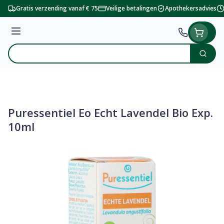
Ga naar de inhoud
Gratis verzending vanaf € 75
Veilige betalingen
Apothekersadvies
Menu
Zoek
Product, merk, categorie...
Puressentiel Eo Echt Lavendel Bio Exp.
10ml