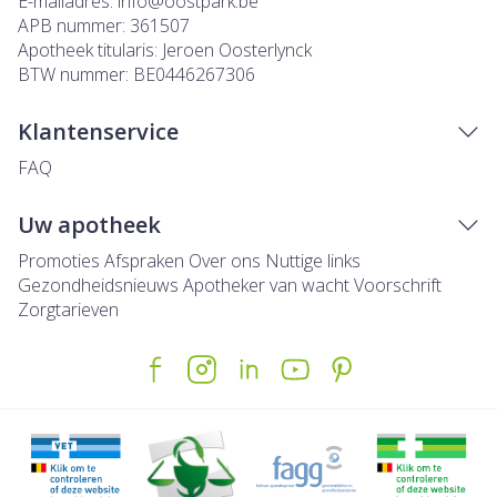
E-mailadres:
info@
oostpark.be
APB nummer:
361507
Apotheek titularis:
Jeroen Oosterlynck
BTW nummer:
BE0446267306
Klantenservice
FAQ
Uw apotheek
Promoties
Afspraken
Over ons
Nuttige links
Gezondheidsnieuws
Apotheker van wacht
Voorschrift
Zorgtarieven