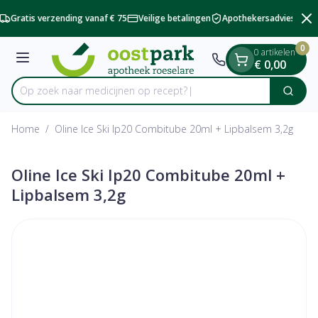
Dia 2 van 2
Ga naar de inhoud
Gratis verzending vanaf € 75
Veilige betalingen
Apothekersadvies
Sne
0
0 artikelen
Menu
€ 0,00
Op zoek naar medicijnen op recept?
Zoek
Product, merk, categorie...
Home
/
Oline Ice Ski Ip20 Combitube 20ml + Lipbalsem 3,2g
Oline Ice Ski Ip20 Combitube 20ml +
Lipbalsem 3,2g